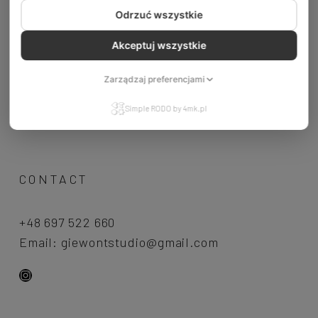
Odrzuć wszystkie
Akceptuj wszystkie
Zarządzaj preferencjami
Simple RODO by 4mk.pl
CONTACT
+48 697 522 660
Email:
giewontstudio@gmail.com
Instagram