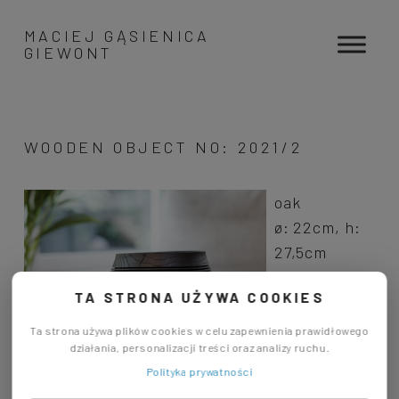
MACIEJ GĄSIENICA
GIEWONT
WOODEN OBJECT NO: 2021/2
oak
ø: 22cm, h:
27,5cm
TA STRONA UŻYWA COOKIES
Ta strona używa plików cookies w celu zapewnienia prawidłowego
działania, personalizacji treści oraz analizy ruchu.
Polityka prywatności