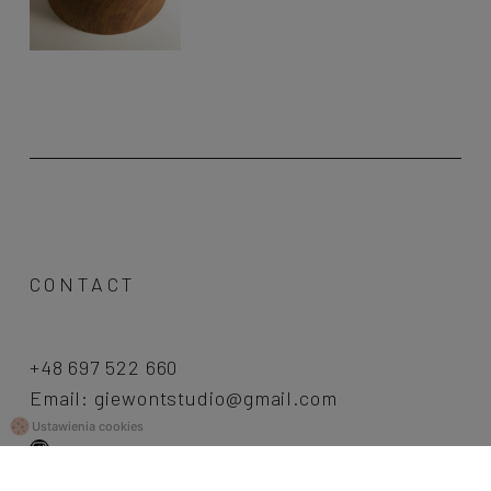
CONTACT
+48 697 522 660
Email:
giewontstudio@gmail.com
Ustawienia cookies
Instagram